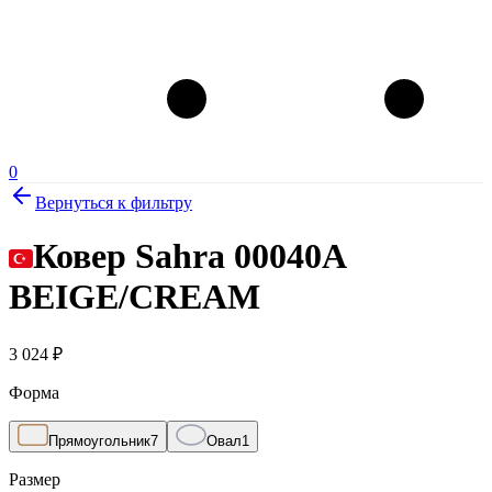
0
Вернуться к фильтру
Ковер Sahra 00040A
BEIGE/CREAM
3 024
₽
Форма
Прямоугольник
7
Овал
1
Размер