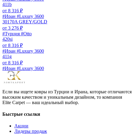
411b
от
8 316
₽
#Иран #Luxury 3600
30170A GREY/GOLD
от
3 276
₽
#Турция #Otto
420si
от
8 316
₽
#Иран #Luxury 3600
411g
от
8 316
₽
#Иран #Luxury 3600
Если вы ищете ковры из Турции и Ирана, которые отличаются
высоким качеством и уникальным дизайном, то компания
Elite Carpet — ваш идеальный выбор.
Быстрые ссылки
Акции
Лидеры продаж