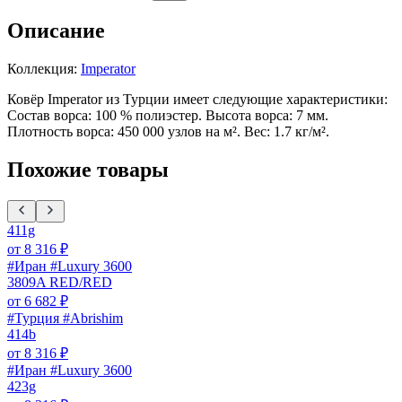
Описание
Коллекция:
Imperator
Ковёр Imperator из Турции имеет следующие характеристики:
Состав ворса: 100 % полиэстер. Высота ворса: 7 мм.
Плотность ворса: 450 000 узлов на м². Вес: 1.7 кг/м².
Похожие товары
411g
от
8 316
₽
#Иран #Luxury 3600
3809A RED/RED
от
6 682
₽
#Турция #Abrishim
414b
от
8 316
₽
#Иран #Luxury 3600
423g