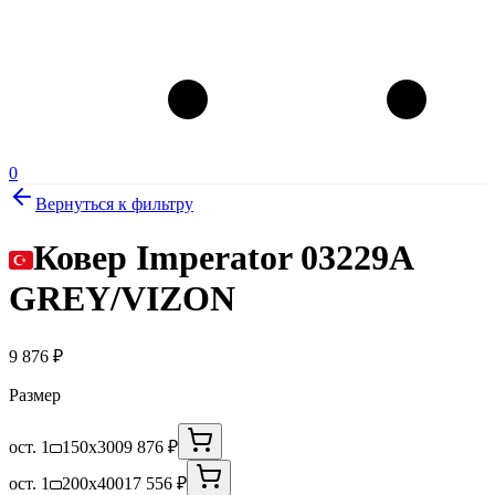
0
Вернуться к фильтру
Ковер Imperator 03229A
GREY/VIZON
9 876
₽
Размер
ост. 1
150x300
9 876 ₽
ост. 1
200x400
17 556 ₽