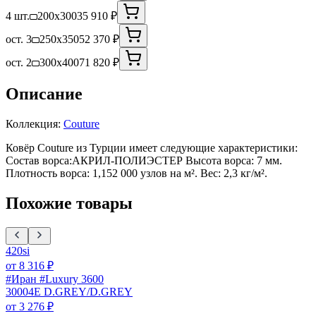
4 шт.
200x300
35 910 ₽
ост. 3
250x350
52 370 ₽
ост. 2
300x400
71 820 ₽
Описание
Коллекция:
Couture
Ковёр Couture из Турции имеет следующие характеристики:
Состав ворса:АКРИЛ-ПОЛИЭСТЕР Высота ворса: 7 мм.
Плотность ворса: 1,152 000 узлов на м². Вес: 2,3 кг/м².
Похожие товары
420si
от
8 316
₽
#Иран #Luxury 3600
30004E D.GREY/D.GREY
от
3 276
₽