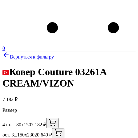
0
Вернуться к фильтру
Ковер Couture 03261A
CREAM/VIZON
7 182
₽
Размер
4 шт.
80x150
7 182 ₽
ост. 3
150x230
20 649 ₽