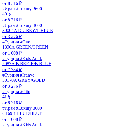
от
8 316
₽
#Иран #Luxury 3600
401g
от
8 316
₽
#Иран #Luxury 3600
30004A D.GREY/L.BLUE
от
3 276
₽
#Турция #Otto
1396A GREEN/GREEN
от
1 008
₽
#Турция #Kids Antik
2983A B.BEIGE/B.BLUE
от
7 384
₽
#Турция #Istinye
30170A GREY/GOLD
от
3 276
₽
#Турция #Otto
413g
от
8 316
₽
#Иран #Luxury 3600
C169B BLUE/BLUE
от
1 008
₽
#Турция #Kids Antik