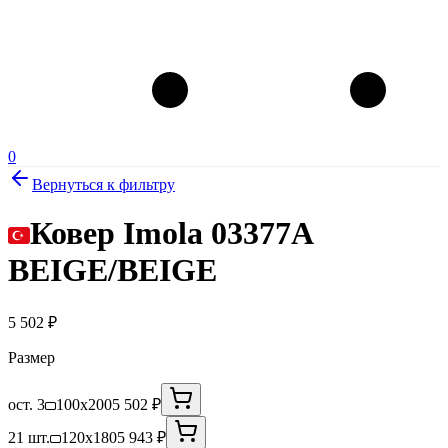
0
Вернуться к фильтру
Ковер Imola 03377A
BEIGE/BEIGE
5 502
₽
Размер
ост. 3
100x200
5 502 ₽
21 шт.
120x180
5 943 ₽