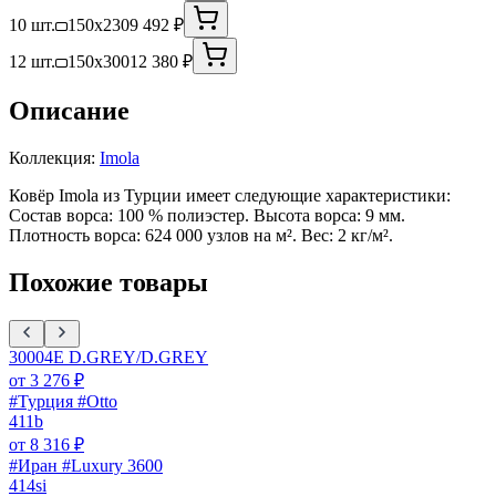
10 шт.
150x230
9 492 ₽
12 шт.
150x300
12 380 ₽
Описание
Коллекция:
Imola
Ковёр Imola из Турции имеет следующие характеристики:
Состав ворса: 100 % полиэстер. Высота ворса: 9 мм.
Плотность ворса: 624 000 узлов на м². Вес: 2 кг/м².
Похожие товары
30004E D.GREY/D.GREY
от
3 276
₽
#Турция #Otto
411b
от
8 316
₽
#Иран #Luxury 3600
414si