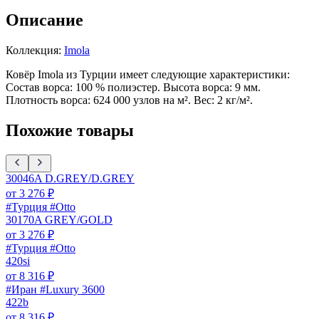
Описание
Коллекция:
Imola
Ковёр Imola из Турции имеет следующие характеристики:
Состав ворса: 100 % полиэстер. Высота ворса: 9 мм.
Плотность ворса: 624 000 узлов на м². Вес: 2 кг/м².
Похожие товары
30046A D.GREY/D.GREY
от
3 276
₽
#Турция #Otto
30170A GREY/GOLD
от
3 276
₽
#Турция #Otto
420si
от
8 316
₽
#Иран #Luxury 3600
422b
от
8 316
₽