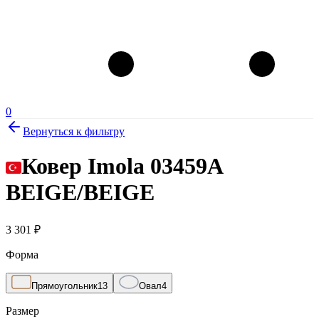
0
Вернуться к фильтру
Ковер Imola 03459A
BEIGE/BEIGE
3 301
₽
Форма
Прямоугольник
13
Овал
4
Размер