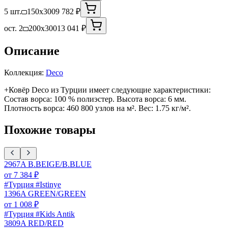
5 шт.
150x300
9 782 ₽
ост. 2
200x300
13 041 ₽
Описание
Коллекция:
Deco
+Ковёр Deco из Турции имеет следующие характеристики:
Состав ворса: 100 % полиэстер. Высота ворса: 6 мм.
Плотность ворса: 460 800 узлов на м². Вес: 1.75 кг/м².
Похожие товары
2967A B.BEIGE/B.BLUE
от
7 384
₽
#Турция #Istinye
1396A GREEN/GREEN
от
1 008
₽
#Турция #Kids Antik
3809A RED/RED