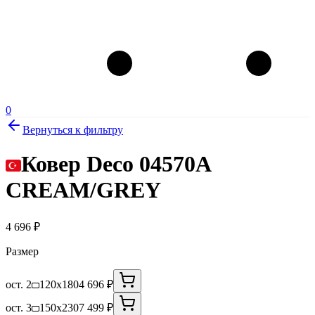
0
Вернуться к фильтру
Ковер Deco 04570A
CREAM/GREY
4 696
₽
Размер
ост. 2
120x180
4 696 ₽
ост. 3
150x230
7 499 ₽