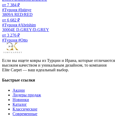
от
7 384
₽
#Турция #Istinye
3809A RED/RED
от
6 682
₽
#Турция #Abrishim
30004E D.GREY/D.GREY
от
3 276
₽
#Турция #Otto
Если вы ищете ковры из Турции и Ирана, которые отличаются
высоким качеством и уникальным дизайном, то компания
Elite Carpet — ваш идеальный выбор.
Быстрые ссылки
Акции
Лидеры продаж
Новинки
Каталог
Классические
Современные