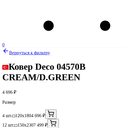
0
Вернуться к фильтру
Ковер Deco 04570B
CREAM/D.GREEN
4 696
₽
Размер
4 шт.
120x180
4 696 ₽
12 шт.
150x230
7 499 ₽