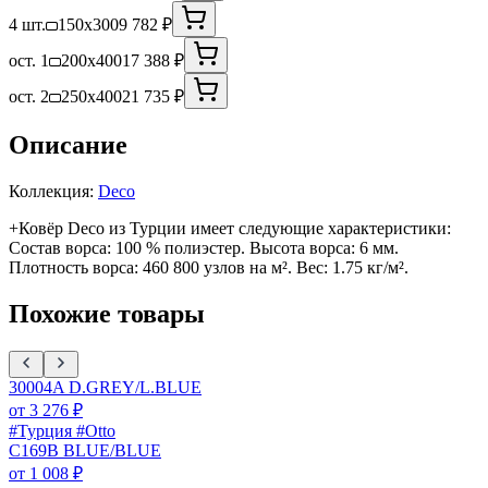
4 шт.
150x300
9 782 ₽
ост. 1
200x400
17 388 ₽
ост. 2
250x400
21 735 ₽
Описание
Коллекция:
Deco
+Ковёр Deco из Турции имеет следующие характеристики:
Состав ворса: 100 % полиэстер. Высота ворса: 6 мм.
Плотность ворса: 460 800 узлов на м². Вес: 1.75 кг/м².
Похожие товары
30004A D.GREY/L.BLUE
от
3 276
₽
#Турция #Otto
C169B BLUE/BLUE
от
1 008
₽