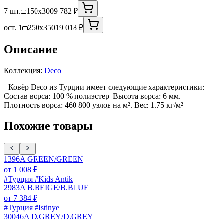
7 шт.
150x300
9 782 ₽
ост. 1
250x350
19 018 ₽
Описание
Коллекция:
Deco
+Ковёр Deco из Турции имеет следующие характеристики:
Состав ворса: 100 % полиэстер. Высота ворса: 6 мм.
Плотность ворса: 460 800 узлов на м². Вес: 1.75 кг/м².
Похожие товары
1396A GREEN/GREEN
от
1 008
₽
#Турция #Kids Antik
2983A B.BEIGE/B.BLUE
от
7 384
₽
#Турция #Istinye
30046A D.GREY/D.GREY