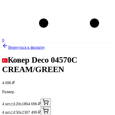
0
Вернуться к фильтру
Ковер Deco 04570C
CREAM/GREEN
4 696
₽
Размер
4 шт.
120x180
4 696 ₽
4 шт.
150x230
7 499 ₽