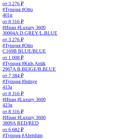
от
3 276
₽
#Турция #Otto
401g
от
8 316
₽
#Иран #Luxury 3600
30004A D.GREY/L.BLUE
от
3 276
₽
#Турция #Otto
C169B BLUE/BLUE
от
1 008
₽
#Турция #Kids Antik
2967A B.BEIGE/B.BLUE
от
7 384
₽
#Турция #Istinye
413a
от
8 316
₽
#Иран #Luxury 3600
423g
от
8 316
₽
#Иран #Luxury 3600
3809A RED/RED
от
6 682
₽
#Турция #Abrishim