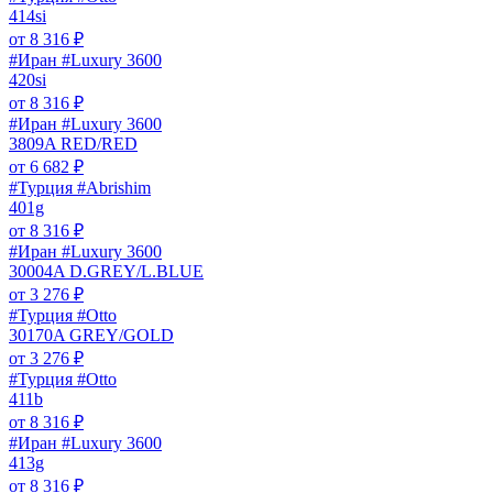
414si
от
8 316
₽
#Иран #Luxury 3600
420si
от
8 316
₽
#Иран #Luxury 3600
3809A RED/RED
от
6 682
₽
#Турция #Abrishim
401g
от
8 316
₽
#Иран #Luxury 3600
30004A D.GREY/L.BLUE
от
3 276
₽
#Турция #Otto
30170A GREY/GOLD
от
3 276
₽
#Турция #Otto
411b
от
8 316
₽
#Иран #Luxury 3600
413g
от
8 316
₽