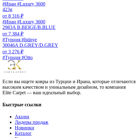
#Иран #Luxury 3600
423g
от
8 316
₽
#Иран #Luxury 3600
2983A B.BEIGE/B.BLUE
от
7 384
₽
#Турция #Istinye
30046A D.GREY/D.GREY
от
3 276
₽
#Турция #Otto
Если вы ищете ковры из Турции и Ирана, которые отличаются
высоким качеством и уникальным дизайном, то компания
Elite Carpet — ваш идеальный выбор.
Быстрые ссылки
Акции
Лидеры продаж
Новинки
Каталог