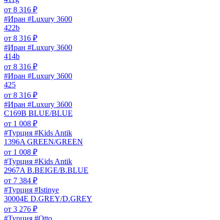
от
8 316
₽
#Иран #Luxury 3600
422b
от
8 316
₽
#Иран #Luxury 3600
414b
от
8 316
₽
#Иран #Luxury 3600
425
от
8 316
₽
#Иран #Luxury 3600
C169B BLUE/BLUE
от
1 008
₽
#Турция #Kids Antik
1396A GREEN/GREEN
от
1 008
₽
#Турция #Kids Antik
2967A B.BEIGE/B.BLUE
от
7 384
₽
#Турция #Istinye
30004E D.GREY/D.GREY
от
3 276
₽
#Турция #Otto