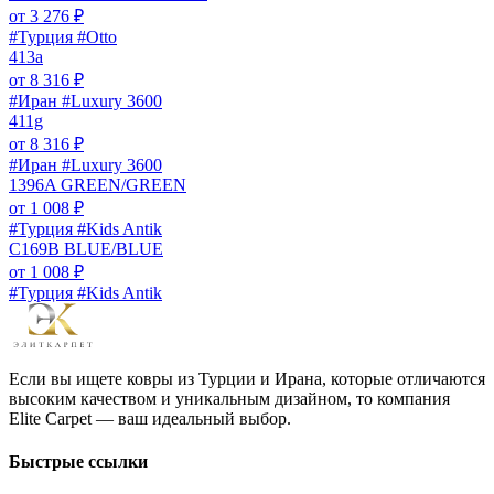
от
3 276
₽
#Турция #Otto
413a
от
8 316
₽
#Иран #Luxury 3600
411g
от
8 316
₽
#Иран #Luxury 3600
1396A GREEN/GREEN
от
1 008
₽
#Турция #Kids Antik
C169B BLUE/BLUE
от
1 008
₽
#Турция #Kids Antik
Если вы ищете ковры из Турции и Ирана, которые отличаются
высоким качеством и уникальным дизайном, то компания
Elite Carpet — ваш идеальный выбор.
Быстрые ссылки