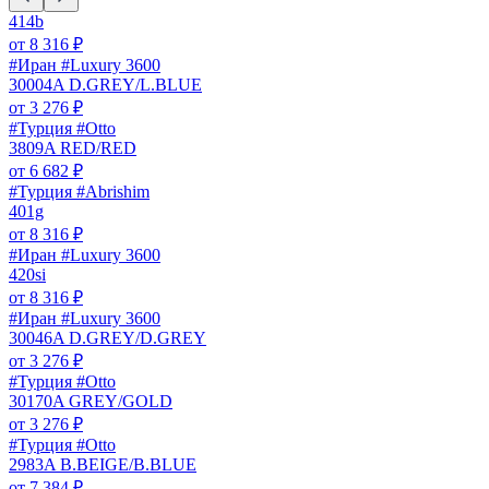
414b
от
8 316
₽
#Иран #Luxury 3600
30004A D.GREY/L.BLUE
от
3 276
₽
#Турция #Otto
3809A RED/RED
от
6 682
₽
#Турция #Abrishim
401g
от
8 316
₽
#Иран #Luxury 3600
420si
от
8 316
₽
#Иран #Luxury 3600
30046A D.GREY/D.GREY
от
3 276
₽
#Турция #Otto
30170A GREY/GOLD
от
3 276
₽
#Турция #Otto
2983A B.BEIGE/B.BLUE
от
7 384
₽