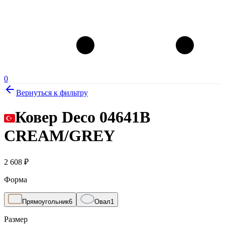
0
Вернуться к фильтру
Ковер Deco 04641B
CREAM/GREY
2 608
₽
Форма
Прямоугольник
6
Овал
1
Размер