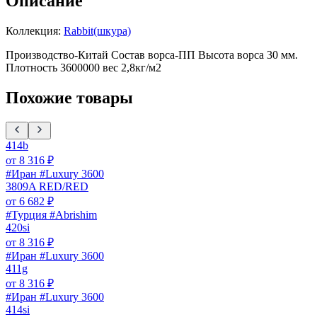
Описание
Коллекция:
Rabbit(шкура)
Производство-Китай Состав ворса-ПП Высота ворса 30 мм.
Плотность 3600000 вес 2,8кг/м2
Похожие товары
414b
от
8 316
₽
#Иран #Luxury 3600
3809A RED/RED
от
6 682
₽
#Турция #Abrishim
420si
от
8 316
₽
#Иран #Luxury 3600
411g
от
8 316
₽
#Иран #Luxury 3600
414si