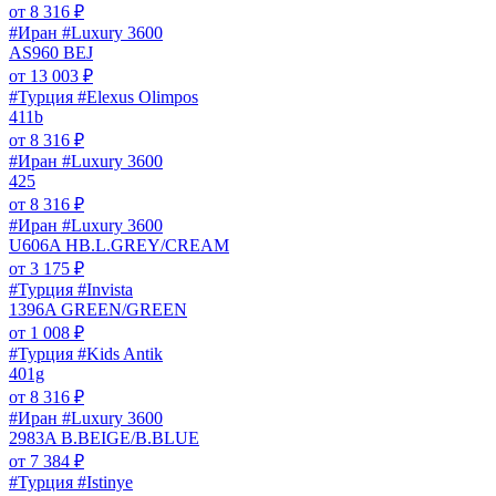
от
8 316
₽
#Иран #Luxury 3600
AS960 BEJ
от
13 003
₽
#Турция #Elexus Olimpos
411b
от
8 316
₽
#Иран #Luxury 3600
425
от
8 316
₽
#Иран #Luxury 3600
U606A HB.L.GREY/CREAM
от
3 175
₽
#Турция #Invista
1396A GREEN/GREEN
от
1 008
₽
#Турция #Kids Antik
401g
от
8 316
₽
#Иран #Luxury 3600
2983A B.BEIGE/B.BLUE
от
7 384
₽
#Турция #Istinye