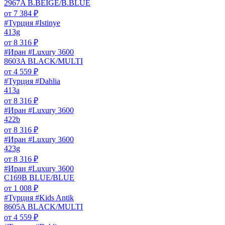
2967A B.BEIGE/B.BLUE
от
7 384
₽
#Турция #Istinye
413g
от
8 316
₽
#Иран #Luxury 3600
8603A BLACK/MULTI
от
4 559
₽
#Турция #Dahlia
413a
от
8 316
₽
#Иран #Luxury 3600
422b
от
8 316
₽
#Иран #Luxury 3600
423g
от
8 316
₽
#Иран #Luxury 3600
C169B BLUE/BLUE
от
1 008
₽
#Турция #Kids Antik
8605A BLACK/MULTI
от
4 559
₽