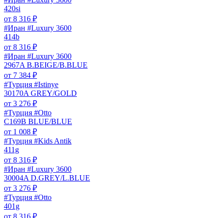
420si
от
8 316
₽
#Иран #Luxury 3600
414b
от
8 316
₽
#Иран #Luxury 3600
2967A B.BEIGE/B.BLUE
от
7 384
₽
#Турция #Istinye
30170A GREY/GOLD
от
3 276
₽
#Турция #Otto
C169B BLUE/BLUE
от
1 008
₽
#Турция #Kids Antik
411g
от
8 316
₽
#Иран #Luxury 3600
30004A D.GREY/L.BLUE
от
3 276
₽
#Турция #Otto
401g
от
8 316
₽