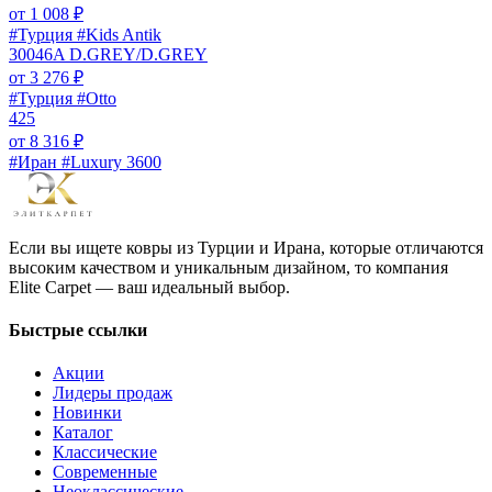
от
1 008
₽
#Турция #Kids Antik
30046A D.GREY/D.GREY
от
3 276
₽
#Турция #Otto
425
от
8 316
₽
#Иран #Luxury 3600
Если вы ищете ковры из Турции и Ирана, которые отличаются
высоким качеством и уникальным дизайном, то компания
Elite Carpet — ваш идеальный выбор.
Быстрые ссылки
Акции
Лидеры продаж
Новинки
Каталог
Классические
Современные
Неоклассические