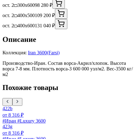
ост. 2
300x600
98 280 ₽
ост. 2
400x500
109 200 ₽
ост. 2
400x600
131 040 ₽
Описание
Коллекция:
Iran 3600(Farsi)
Производство-Иран. Состав ворса-Акрил/хлопок. Высота
ворса 7-8 мм. Плотность ворса-3 600 000 узл/м2. Вес-3500 кг/
м2
Похожие товары
422b
от
8 316
₽
#Иран #Luxury 3600
423g
от
8 316
₽
#Иран #Luxury 3600