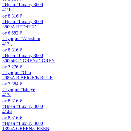
#Иран #Luxury 3600
411b
от
8 316
₽
#Иран #Luxury 3600
3809A RED/RED
от
6 682
₽
#Турция #Abrishim
413g
от
8 316
₽
#Иран #Luxury 3600
30004E D.GREY/D.GREY
от
3 276
₽
#Турция #Otto
2983A B.BEIGE/B.BLUE
от
7 384
₽
#Турция #Istinye
413a
от
8 316
₽
#Иран #Luxury 3600
414si
от
8 316
₽
#Иран #Luxury 3600
1396A GREEN/GREEN