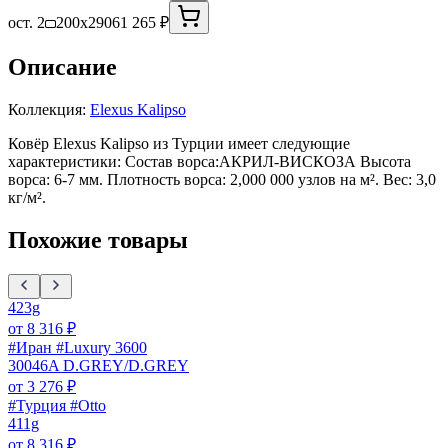
ост. 2
200x290
61 265 ₽
Описание
Коллекция:
Elexus Kalipso
Ковёр Elexus Kalipso из Турции имеет следующие
характеристики: Состав ворса:АКРИЛ-ВИСКОЗА Высота
ворса: 6-7 мм. Плотность ворса: 2,000 000 узлов на м². Вес: 3,0
кг/м².
Похожие товары
423g
от
8 316
₽
#Иран #Luxury 3600
30046A D.GREY/D.GREY
от
3 276
₽
#Турция #Otto
411g
от
8 316
₽