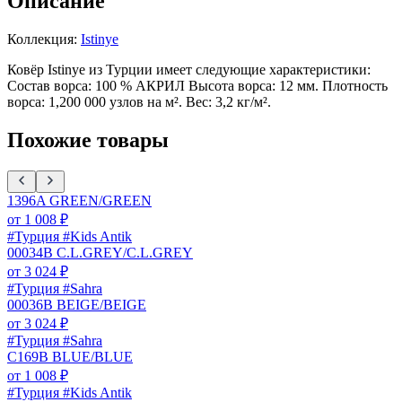
Описание
Коллекция:
Istinye
Ковёр Istinye из Турции имеет следующие характеристики:
Состав ворса: 100 % АКРИЛ Высота ворса: 12 мм. Плотность
ворса: 1,200 000 узлов на м². Вес: 3,2 кг/м².
Похожие товары
1396A GREEN/GREEN
от
1 008
₽
#Турция #Kids Antik
00034B C.L.GREY/C.L.GREY
от
3 024
₽
#Турция #Sahra
00036B BEIGE/BEIGE
от
3 024
₽
#Турция #Sahra
C169B BLUE/BLUE
от
1 008
₽
#Турция #Kids Antik