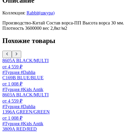
Описание
Коллекция:
Rabbit(шкура)
Производство-Китай Состав ворса-ПП Высота ворса 30 мм.
Плотность 3600000 вес 2,8кг/м2
Похожие товары
8605A BLACK/MULTI
от
4 559
₽
#Турция #Dahlia
C169B BLUE/BLUE
от
1 008
₽
#Турция #Kids Antik
8603A BLACK/MULTI
от
4 559
₽
#Турция #Dahlia
1396A GREEN/GREEN
от
1 008
₽
#Турция #Kids Antik
3809A RED/RED