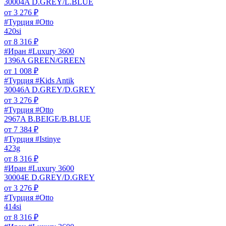
30004A D.GREY/L.BLUE
от
3 276
₽
#Турция #Otto
420si
от
8 316
₽
#Иран #Luxury 3600
1396A GREEN/GREEN
от
1 008
₽
#Турция #Kids Antik
30046A D.GREY/D.GREY
от
3 276
₽
#Турция #Otto
2967A B.BEIGE/B.BLUE
от
7 384
₽
#Турция #Istinye
423g
от
8 316
₽
#Иран #Luxury 3600
30004E D.GREY/D.GREY
от
3 276
₽
#Турция #Otto
414si
от
8 316
₽