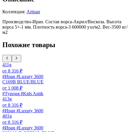
Коллекция:
Artisan
Производство-Иран. Состав ворса-Акрил/Вискоза. Высота
ворса 5+-1 мм. Плотность ворса-3 600000 узл/м2. Вес-3500 кг/
м2
Похожие товары
411g
от
8 316
₽
#Иран #Luxury 3600
C169B BLUE/BLUE
от
1 008
₽
#Турция #Kids Antik
413g
от
8 316
₽
#Иран #Luxury 3600
401g
от
8 316
₽
#Иран #Luxury 3600