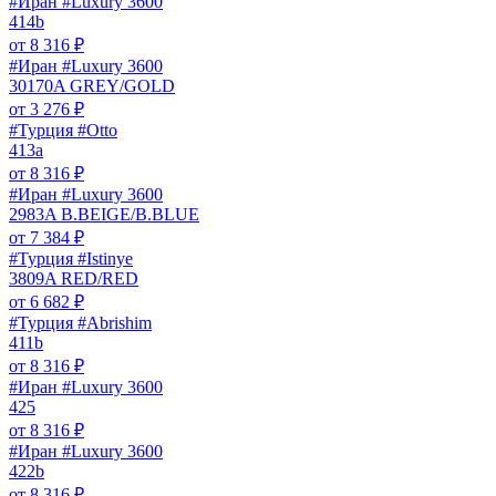
#Иран #Luxury 3600
414b
от
8 316
₽
#Иран #Luxury 3600
30170A GREY/GOLD
от
3 276
₽
#Турция #Otto
413a
от
8 316
₽
#Иран #Luxury 3600
2983A B.BEIGE/B.BLUE
от
7 384
₽
#Турция #Istinye
3809A RED/RED
от
6 682
₽
#Турция #Abrishim
411b
от
8 316
₽
#Иран #Luxury 3600
425
от
8 316
₽
#Иран #Luxury 3600
422b
от
8 316
₽