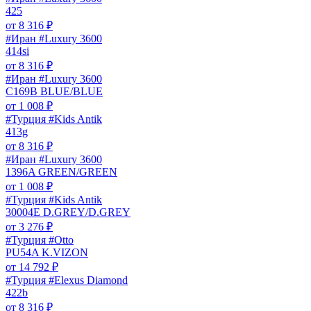
425
от
8 316
₽
#Иран #Luxury 3600
414si
от
8 316
₽
#Иран #Luxury 3600
C169B BLUE/BLUE
от
1 008
₽
#Турция #Kids Antik
413g
от
8 316
₽
#Иран #Luxury 3600
1396A GREEN/GREEN
от
1 008
₽
#Турция #Kids Antik
30004E D.GREY/D.GREY
от
3 276
₽
#Турция #Otto
PU54A K.VIZON
от
14 792
₽
#Турция #Elexus Diamond
422b
от
8 316
₽