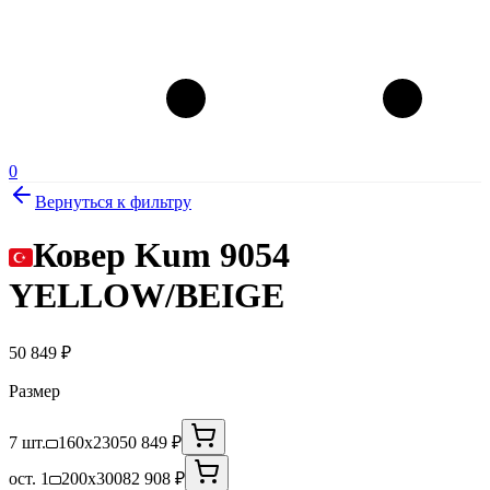
0
Вернуться к фильтру
Ковер Kum 9054
YELLOW/BEIGE
50 849
₽
Размер
7 шт.
160x230
50 849 ₽
ост. 1
200x300
82 908 ₽