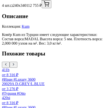
4 шт.
240x340
112 755 ₽
Описание
Коллекция:
Kum
Ковёр Kum из Турции имеет следующие характеристики:
Состав ворса:MADAL Высота ворса: 5 мм. Плотность ворса:
2,000 000 узлов на м². Вес: 3,0 кг/м².
Похожие товары
411b
от
8 316
₽
#Иран #Luxury 3600
20029A D.GREY/L.BLUE
от
3 276
₽
#Турция #Otto
420si
от
8 316
₽
#Иран #Luxury 3600