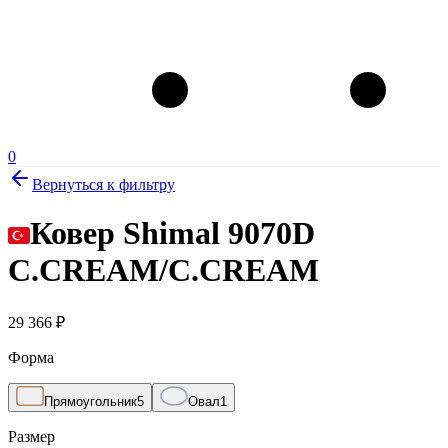
0
Вернуться к фильтру
Ковер Shimal 9070D
C.CREAM/C.CREAM
29 366
₽
Форма
Прямоугольник
5
Овал
1
Размер