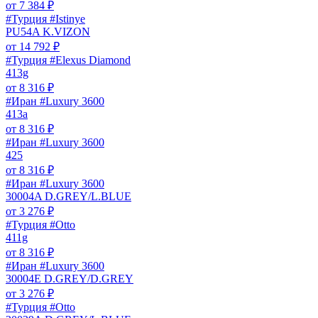
от
7 384
₽
#Турция #Istinye
PU54A K.VIZON
от
14 792
₽
#Турция #Elexus Diamond
413g
от
8 316
₽
#Иран #Luxury 3600
413a
от
8 316
₽
#Иран #Luxury 3600
425
от
8 316
₽
#Иран #Luxury 3600
30004A D.GREY/L.BLUE
от
3 276
₽
#Турция #Otto
411g
от
8 316
₽
#Иран #Luxury 3600
30004E D.GREY/D.GREY
от
3 276
₽
#Турция #Otto