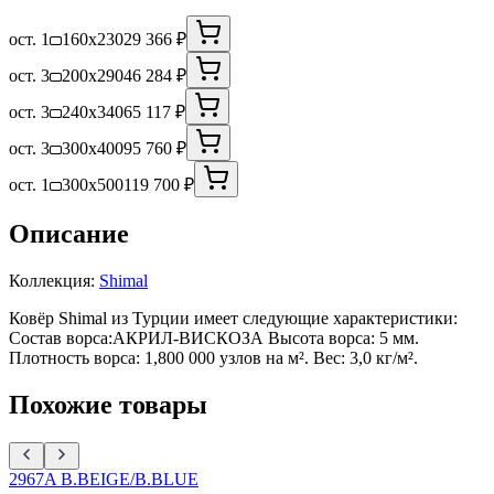
ост. 1
160x230
29 366 ₽
ост. 3
200x290
46 284 ₽
ост. 3
240x340
65 117 ₽
ост. 3
300x400
95 760 ₽
ост. 1
300x500
119 700 ₽
Описание
Коллекция:
Shimal
Ковёр Shimal из Турции имеет следующие характеристики:
Состав ворса:АКРИЛ-ВИСКОЗА Высота ворса: 5 мм.
Плотность ворса: 1,800 000 узлов на м². Вес: 3,0 кг/м².
Похожие товары
2967A B.BEIGE/B.BLUE