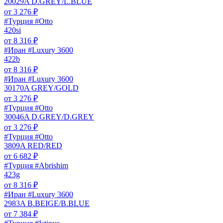
20029A D.GREY/L.BLUE
от
3 276
₽
#Турция #Otto
420si
от
8 316
₽
#Иран #Luxury 3600
422b
от
8 316
₽
#Иран #Luxury 3600
30170A GREY/GOLD
от
3 276
₽
#Турция #Otto
30046A D.GREY/D.GREY
от
3 276
₽
#Турция #Otto
3809A RED/RED
от
6 682
₽
#Турция #Abrishim
423g
от
8 316
₽
#Иран #Luxury 3600
2983A B.BEIGE/B.BLUE
от
7 384
₽