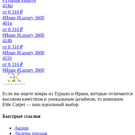
#Турция #Istinye
414si
от
8 316
₽
#Иран #Luxury 3600
401g
от
8 316
₽
#Иран #Luxury 3600
414b
от
8 316
₽
#Иран #Luxury 3600
411b
от
8 316
₽
#Иран #Luxury 3600
Если вы ищете ковры из Турции и Ирана, которые отличаются
высоким качеством и уникальным дизайном, то компания
Elite Carpet — ваш идеальный выбор.
Быстрые ссылки
Акции
Лидеры продаж