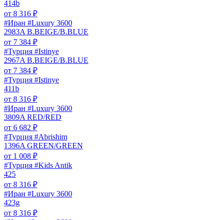
414b
от
8 316
₽
#Иран #Luxury 3600
2983A B.BEIGE/B.BLUE
от
7 384
₽
#Турция #Istinye
2967A B.BEIGE/B.BLUE
от
7 384
₽
#Турция #Istinye
411b
от
8 316
₽
#Иран #Luxury 3600
3809A RED/RED
от
6 682
₽
#Турция #Abrishim
1396A GREEN/GREEN
от
1 008
₽
#Турция #Kids Antik
425
от
8 316
₽
#Иран #Luxury 3600
423g
от
8 316
₽