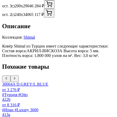
ост. 3
200x290
46 284 ₽
ост. 2
240x340
65 117 ₽
Описание
Коллекция:
Shimal
Ковёр Shimal из Турции имеет следующие характеристики:
Состав ворса:АКРИЛ-ВИСКОЗА Высота ворса: 5 мм.
Плотность ворса: 1,800 000 узлов на м². Вес: 3,0 кг/м².
Похожие товары
30004A D.GREY/L.BLUE
от
3 276
₽
#Турция #Otto
422b
от
8 316
₽
#Иран #Luxury 3600
413a