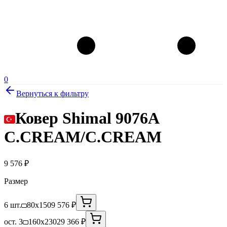
0
Вернуться к фильтру
Ковер Shimal 9076A
C.CREAM/C.CREAM
9 576
₽
Размер
6 шт.
80x150
9 576 ₽
ост. 3
160x230
29 366 ₽