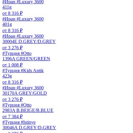
#Иран #Luxury 3600
411g
от
8 316
₽
#Иран #Luxury 3600
401g
от
8 316
₽
#Иран #Luxury 3600
30004E D.GREY/D.GREY
от
3 276
₽
#Турция #Otto
1396A GREEN/GREEN
от
1 008
₽
#Турция #Kids Antik
423g
от
8 316
₽
#Иран #Luxury 3600
30170A GREY/GOLD
от
3 276
₽
#Турция #Otto
2983A B.BEIGE/B.BLUE
от
7 384
₽
#Турция #Istinye
30046A D.GREY/D.GREY