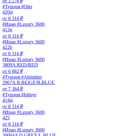
от
3 276
₽
#Турция #Otto
420si
от
8 316
₽
#Иран #Luxury 3600
413g
от
8 316
₽
#Иран #Luxury 3600
422b
от
8 316
₽
#Иран #Luxury 3600
3809A RED/RED
от
6 682
₽
#Турция #Abrishim
2967A B.BEIGE/B.BLUE
от
7 384
₽
#Турция #Istinye
414si
от
8 316
₽
#Иран #Luxury 3600
425
от
8 316
₽
#Иран #Luxury 3600
30004A D.GREY/L.BLUE