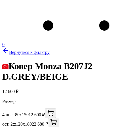
0
Вернуться к фильтру
Ковер Monza B207J2
D.GREY/BEIGE
12 600
₽
Размер
4 шт.
80x150
12 600 ₽
ост. 2
120x180
22 680 ₽