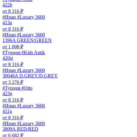
422b
от
8 316
₽
#Иран #Luxury 3600
413a
от
8 316
₽
#Иран #Luxury 3600
1396A GREEN/GREEN
от
1 008
₽
#Турция #Kids Antik
420si
от
8 316
₽
#Иран #Luxury 3600
30046A D.GREY/D.GREY
от
3 276
₽
#Турция #Otto
423g
от
8 316
₽
#Иран #Luxury 3600
411g
от
8 316
₽
#Иран #Luxury 3600
3809A RED/RED
от
6 682
₽