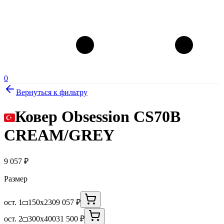
0
Вернуться к фильтру
Ковер Obsession CS70B
CREAM/GREY
9 057
₽
Размер
ост. 1
150x230
9 057 ₽
ост. 2
300x400
31 500 ₽