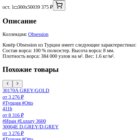
ост. 1
300x500
39 375 ₽
Описание
Коллекция:
Obsession
Ковёр Obsession из Турции имеет следующие характеристики:
Состав ворса: 100 % полиэстер. Высота ворса: 8 мм.
Плотность ворса: 384 000 узлов на м². Вес: 1.6 кг/м².
Похожие товары
30170A GREY/GOLD
от
3 276
₽
#Турция #Otto
411b
от
8 316
₽
#Иран #Luxury 3600
30004E D.GREY/D.GREY
от
3 276
₽
#Турция #Otto