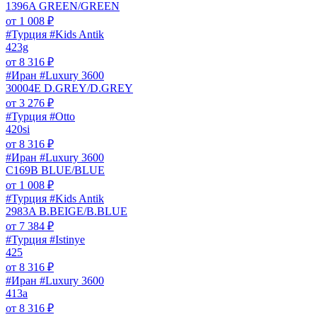
1396A GREEN/GREEN
от
1 008
₽
#Турция #Kids Antik
423g
от
8 316
₽
#Иран #Luxury 3600
30004E D.GREY/D.GREY
от
3 276
₽
#Турция #Otto
420si
от
8 316
₽
#Иран #Luxury 3600
C169B BLUE/BLUE
от
1 008
₽
#Турция #Kids Antik
2983A B.BEIGE/B.BLUE
от
7 384
₽
#Турция #Istinye
425
от
8 316
₽
#Иран #Luxury 3600
413a
от
8 316
₽