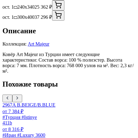
ост. 1
240x340
25 362 ₽
ост. 1
300x400
37 296 ₽
Описание
Коллекция:
Art Majeur
Ковёр Art Majeur из Турции имеет следующие
характеристики: Состав ворса: 100 % полиэстер. Высота
ворса: 7 мм. Плотность ворса: 768 000 узлов на м². Вес: 2,3 кг/
м².
Похожие товары
2967A B.BEIGE/B.BLUE
от
7 384
₽
#Турция #Istinye
411b
от
8 316
₽
#Иран #Luxury 3600