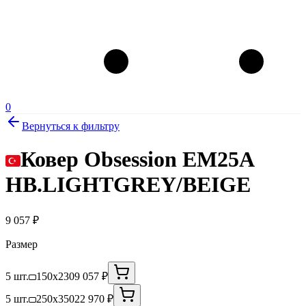
0
Вернуться к фильтру
Ковер Obsession EM25A
HB.LIGHTGREY/BEIGE
9 057
₽
Размер
5 шт.
150x230
9 057 ₽
5 шт.
250x350
22 970 ₽