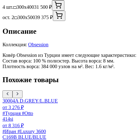
4 шт.
300x400
31 500 ₽
ост. 2
300x500
39 375 ₽
Описание
Коллекция:
Obsession
Ковёр Obsession из Турции имеет следующие характеристики:
Состав ворса: 100 % полиэстер. Высота ворса: 8 мм.
Плотность ворса: 384 000 узлов на м². Вес: 1.6 кг/м².
Похожие товары
30004A D.GREY/L.BLUE
от
3 276
₽
#Турция #Otto
414si
от
8 316
₽
#Иран #Luxury 3600
C169B BLUE/BLUE