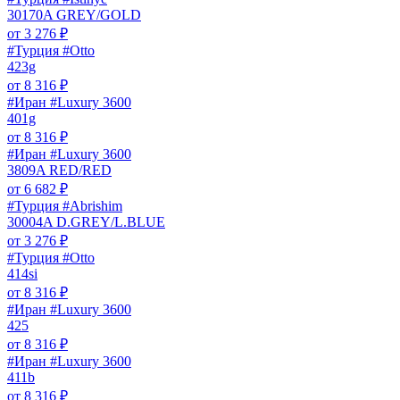
30170A GREY/GOLD
от
3 276
₽
#Турция #Otto
423g
от
8 316
₽
#Иран #Luxury 3600
401g
от
8 316
₽
#Иран #Luxury 3600
3809A RED/RED
от
6 682
₽
#Турция #Abrishim
30004A D.GREY/L.BLUE
от
3 276
₽
#Турция #Otto
414si
от
8 316
₽
#Иран #Luxury 3600
425
от
8 316
₽
#Иран #Luxury 3600
411b
от
8 316
₽