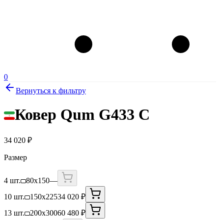
0
Вернуться к фильтру
Ковер Qum G433 C
34 020
₽
Размер
4 шт.
80x150
—
10 шт.
150x225
34 020 ₽
13 шт.
200x300
60 480 ₽