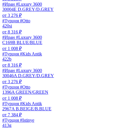
#Иран #Luxury 3600
30004E D.GREY/D.GREY
от
3 276
₽
#Турция #Otto
420si
от
8 316
₽
#Иран #Luxury 3600
C169B BLUE/BLUE
от
1 008
₽
#Турция #Kids Antik
422b
от
8 316
₽
#Иран #Luxury 3600
30046A D.GREY/D.GREY
от
3 276
₽
#Турция #Otto
1396A GREEN/GREEN
от
1 008
₽
#Турция #Kids Antik
2967A B.BEIGE/B.BLUE
от
7 384
₽
#Турция #Istinye
413g