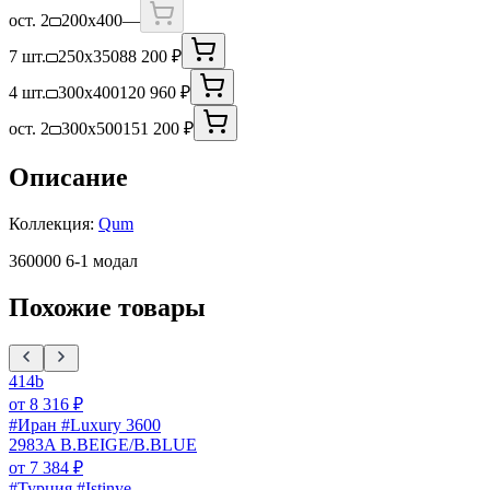
ост. 2
200x400
—
7 шт.
250x350
88 200 ₽
4 шт.
300x400
120 960 ₽
ост. 2
300x500
151 200 ₽
Описание
Коллекция:
Qum
360000 6-1 модал
Похожие товары
414b
от
8 316
₽
#Иран #Luxury 3600
2983A B.BEIGE/B.BLUE
от
7 384
₽
#Турция #Istinye