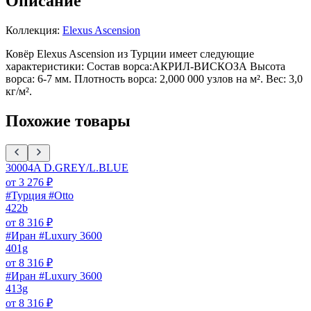
Описание
Коллекция:
Elexus Ascension
Ковёр Elexus Ascension из Турции имеет следующие
характеристики: Состав ворса:АКРИЛ-ВИСКОЗА Высота
ворса: 6-7 мм. Плотность ворса: 2,000 000 узлов на м². Вес: 3,0
кг/м².
Похожие товары
30004A D.GREY/L.BLUE
от
3 276
₽
#Турция #Otto
422b
от
8 316
₽
#Иран #Luxury 3600
401g
от
8 316
₽
#Иран #Luxury 3600
413g
от
8 316
₽