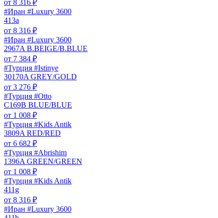
от
8 316
₽
#Иран #Luxury 3600
413a
от
8 316
₽
#Иран #Luxury 3600
2967A B.BEIGE/B.BLUE
от
7 384
₽
#Турция #Istinye
30170A GREY/GOLD
от
3 276
₽
#Турция #Otto
C169B BLUE/BLUE
от
1 008
₽
#Турция #Kids Antik
3809A RED/RED
от
6 682
₽
#Турция #Abrishim
1396A GREEN/GREEN
от
1 008
₽
#Турция #Kids Antik
411g
от
8 316
₽
#Иран #Luxury 3600
411b