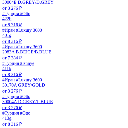
30004E D.GREY/D.GREY
от
3 276
₽
#Турция #Otto
422b
от
8 316
₽
#Иран #Luxury 3600
401g
от
8 316
₽
#Иран #Luxury 3600
2983A B.BEIGE/B.BLUE
от
7 384
₽
#Турция #Istinye
411b
от
8 316
₽
#Иран #Luxury 3600
30170A GREY/GOLD
от
3 276
₽
#Турция #Otto
30004A D.GREY/L.BLUE
от
3 276
₽
#Турция #Otto
413g
от
8 316
₽