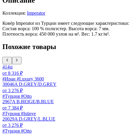
Описание
Коллекция:
Imperator
Ковёр Imperator из Турции имеет следующие характеристики:
Состав ворса: 100 % полиэстер. Высота ворса: 7 мм.
Плотность ворса: 450 000 узлов на м². Вес: 1.7 кг/м².
Похожие товары
414si
от
8 316
₽
#Иран #Luxury 3600
30046A D.GREY/D.GREY
от
3 276
₽
#Турция #Otto
2967A B.BEIGE/B.BLUE
от
7 384
₽
#Турция #Istinye
20029A D.GREY/L.BLUE
от
3 276
₽
#Турция #Otto